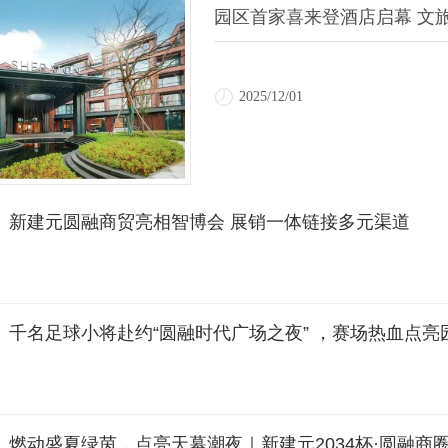
园区首家喜来登酒店启幕 文
2025/12/01
新建元圆融商贸亮相智博会 展销一体链接多元渠道
千名足球小将赴约“圆融时代广场之夜” ，赛场热血点亮
燃动盛夏绿茵，点亮天幕潮夜｜新建元2034杯·圆融商