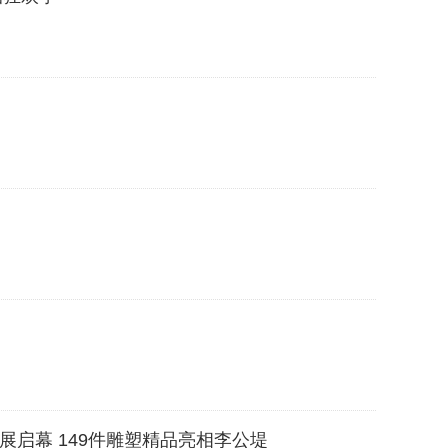
启幕 149件雕塑精品亮相李公堤