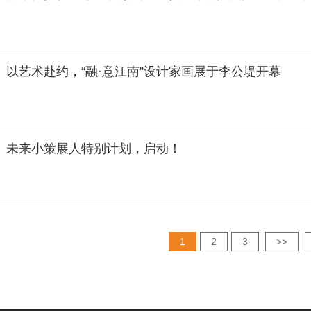
以艺术赴约，“融·意江南”设计家画展于李公堤开幕
未来小策展人特别计划，启动！
1
2
3
>>