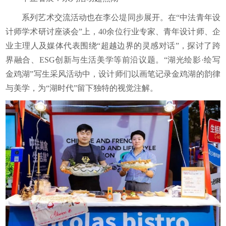
系列艺术交流活动也在李公堤同步展开。在“中法青年设
计师学术研讨座谈会”上，40余位行业专家、青年设计师、企
业主理人及媒体代表围绕“超越边界的灵感对话”，探讨了跨
界融合、ESG创新与生活美学等前沿议题。“湖光绘影·绘写
金鸡湖”写生采风活动中，设计师们以画笔记录金鸡湖的韵律
与美学，为“湖时代”留下独特的视觉注解。