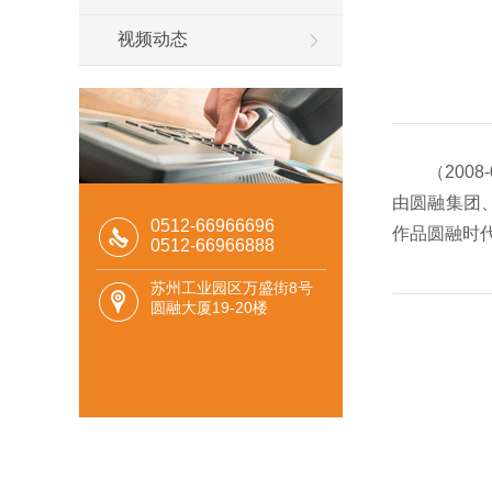
视频动态
（200
由圆融集团、
0512-66966696
作品圆融时
0512-66966888
苏州工业园区万盛街8号
圆融大厦19-20楼