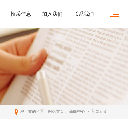
招采信息
加入我们
联系我们
您当前的位置：
网站首页
新闻中心
新闻动态
>
>