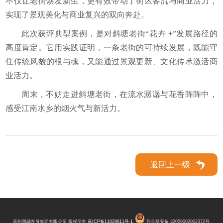
不仅让老街焕发新生，更有效带动了街区客流与商业活力，
实现了景观美化与商业复兴的双向奔赴。
此次获评典型案例，是对斜塘老街“花卉 +”发展路径的
高度肯定。它用实践证明，一条老街的可持续发展，既能守
住传统风貌的根与魂，又能通过景观更新、文化传承激活商
业活力。
周末，不妨走进斜塘老街，在流水潺潺与花香阵阵中，
感受江南水乡的烟火气与新活力。
返回上一级
苏州圆融发展集团有限公司 版权所有
苏ICP备11029611号-1
苏公网安备 32059002002372号