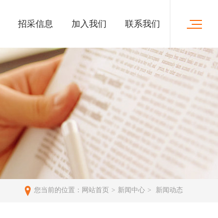
招采信息
加入我们
联系我们
您当前的位置：
网站首页
新闻中心
新闻动态
>
>