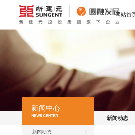
网站首
新闻中心
NEWS CENTER
新闻动态
新闻动态